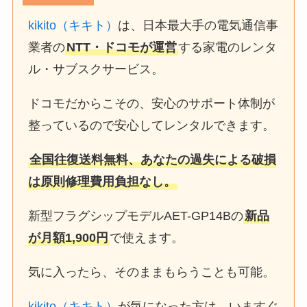
kikito（キキト）
は、日本最大手の電気通信事
業者の
NTT・ドコモが運営
する家電のレンタ
ル・サブスクサービス。
ドコモだからこその、安心のサポート体制が
整っているので安心してレンタルできます。
全国往復送料無料、あなたの過失による破損
は原則修理費用負担なし。
新型フラグシップモデルAET-GP14Bの
新品
が月額1,900円
で使えます。
気に入ったら、そのままもらうことも可能。
kikito（キキト）
が気になった方は、いますぐ